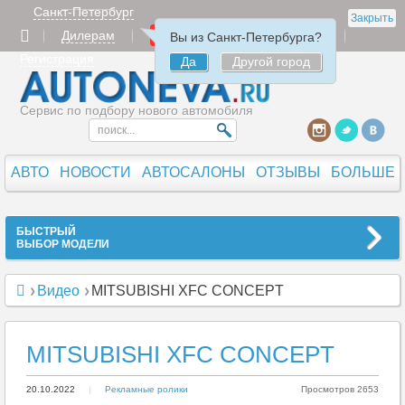
Санкт-Петербург
Закрыть
Дилерам
Продать
Авторизация
Вы из Санкт-Петербурга?
Регистрация
Да
Другой город
Сервис по подбору нового автомобиля
АВТО
НОВОСТИ
АВТОСАЛОНЫ
ОТЗЫВЫ
БОЛЬШЕ
БЫСТРЫЙ
ВЫБОР МОДЕЛИ
Видео
MITSUBISHI XFC CONCEPT
MITSUBISHI XFC CONCEPT
20.10.2022
|
Рекламные ролики
#13509
Просмотров 2653